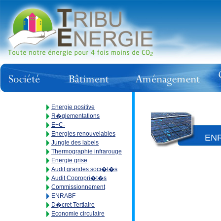
Energie positive
R�glementations
E+C-
Energies renouvelables
EN
Jungle des labels
Thermographie infrarouge
Energie grise
Audit grandes soci�t�s
Audit Copropri�t�s
Commissionnement
ENRABF
D�cret Tertiaire
Economie circulaire