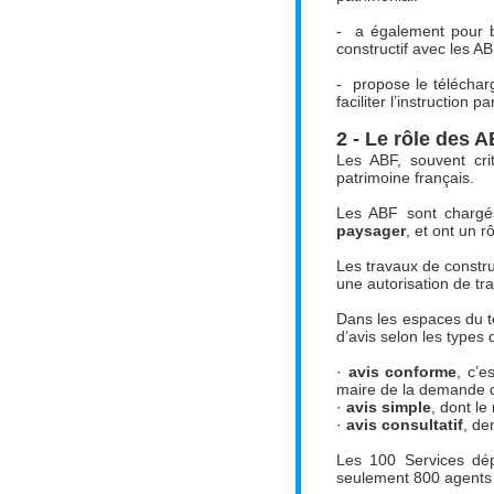
- a également pour bu
constructif avec les AB
- propose le téléchar
faciliter l’instruction p
2 -
Le rôle des 
Les ABF, souvent cri
patrimoine français.
Les ABF sont charg
paysager
, et ont un r
Les travaux de constru
une autorisation de tr
Dans les espaces du ter
d’avis selon les types 
·
avis conforme
, c’e
maire de la demande d’
·
avis simple
, dont le
·
avis consultatif
, de
Les 100 Services dép
seulement 800 agents 