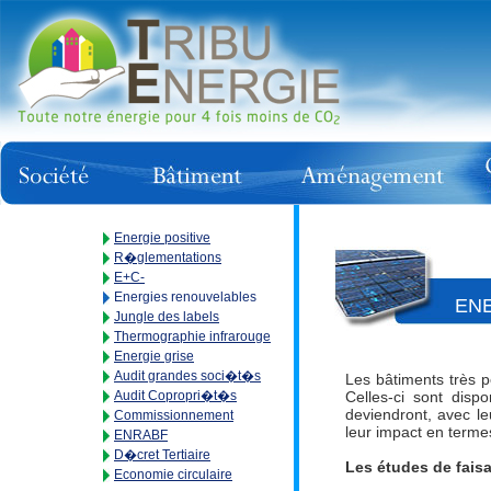
Energie positive
R�glementations
E+C-
Energies renouvelables
ENE
Jungle des labels
Thermographie infrarouge
Energie grise
Audit grandes soci�t�s
Les bâtiments très 
Audit Copropri�t�s
Celles-ci sont disp
deviendront, avec le
Commissionnement
leur impact en termes
ENRABF
D�cret Tertiaire
Les études de fais
Economie circulaire