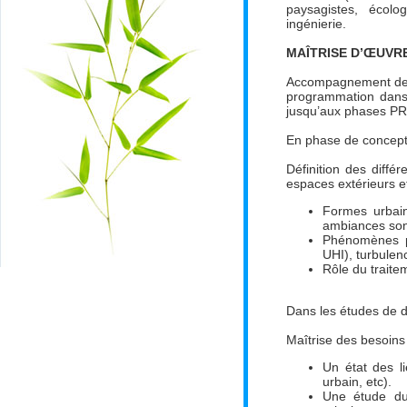
paysagistes, écol
ingénierie.
MAÎTRISE D’ŒUVR
Accompagnement des 
programmation dans 
jusqu’aux phases PRO
En phase de concept
Définition des diff
espaces extérieurs e
Formes urbain
ambiances sono
Phénomènes ph
UHI), turbulen
Rôle du traite
Dans les études de 
Maîtrise des besoins
Un état des l
urbain, etc).
Une étude du 