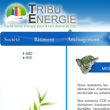
AMO
MOE
MO
Nous assistons les 
démarches d’aménage
territoriale ou urbain
Nos missions TCE son
domaines transversa
durables (acoustici