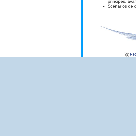
principes, ava
Scénarios de d
Ret