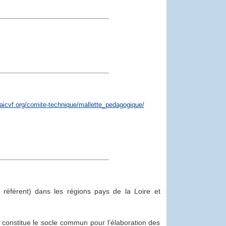
aicvf.org/comite-technique/mallette_pedagogique/
 ; AIMCC
 référent) dans les régions pays de la Loire et
i constitue le socle commun pour l’élaboration des