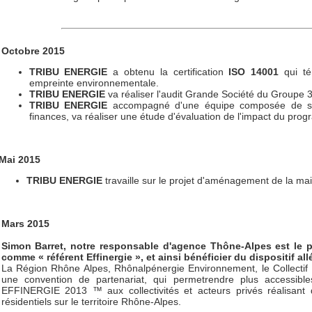
Octobre 2015
TRIBU
ENERGIE
a obtenu la certification
ISO 14001
qui té
empreinte environnementale.
TRIBU ENERGIE
va réaliser l'audit Grande Société du Groupe 3F
TRIBU ENERGIE
accompagné d'une équipe composée de spéc
finances, va réaliser une étude d'évaluation de l'impact du pro
Mai
2015
TRIBU
ENERGIE
travaille sur le projet d'aménagement de la 
Mars 2015
Simon Barret, notre responsable d'agence Thône-Alpes est le p
comme « référent Effinergie », et ainsi bénéficier du dispositif all
La Région Rhône Alpes, Rhônalpénergie Environnement, le Collectif E
une convention de partenariat, qui permetrendre plus access
EFFINERGIE 2013 ™ aux collectivités et acteurs privés réalisant 
résidentiels sur le territoire Rhône-Alpes.