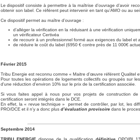
Le dispositif consiste à permettre à la maîtrise d’ouvrage d’avoir re
obtenir son label. Ce référent peut intervenir en tant qu’AMO ou au se
Ce dispositif permet au maître d’ouvrage :
d’alléger la vérification en la réduisant à une vérification unique
un vérificateur Certivéa
de recourir à un professionnel formé aux exigences du label et a
de réduire le coût du label (6950 € contre près de 11 000€ actu
Février 2015
Tribu Energie est reconnu comme « Maitre d’œuvre référent Qualitel e
Pour toutes les opérations de logements collectifs ou groupés sur le
d'une réduction d'environ 10% sur le prix de la certification associée.
Si vous faites appel à nous pour vos projets de construction de
certification seront intégrés dans le DCE.
En effet, la « revue technique » permet de contrôler, par lot, les d
PRO/DCE et il n’y a donc plus
d’évaluation provisoire
dans le process
Septembre 2014
TRIBU ENERGIE
dispose de la qualification
définitive
OPQIBI 13