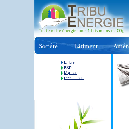
En bref
R&D
M�dias
Recrutement