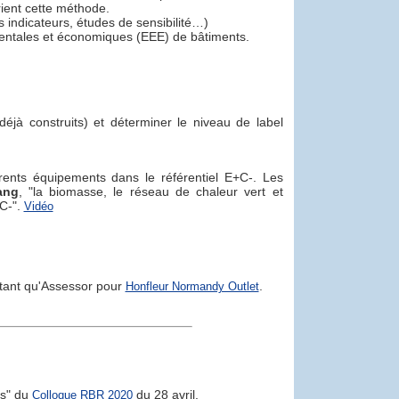
rient cette méthode.
s indicateurs, études de sensibilité…)
mentales et économiques (EEE) de bâtiments.
éjà construits) et déterminer le niveau de label
érents équipements dans le référentiel E+C-. Les
ang
, "la biomasse, le réseau de chaleur vert et
+C-".
Vidéo
n tant qu'Assessor pour
.
Honfleur Normandy Outlet
es" du
du 28 avril.
Colloque RBR 2020