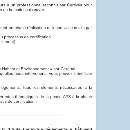
cours à un professionnel reconnu par Certivéa pour
in de la maitrise d’œuvre.
ment en phase réalisation et à une visite in situ par
u processus de certification
ellement)
t Habitat et Environnement » par Cerqual !
squelles nous intervenons, vous pouvez bénéficier
 logements, tous les éléments nécessaires à la
ifférentes thématiques de la phase APS à la phase
us de certification .
32 "
Etude thermique réglementaire bâtiment