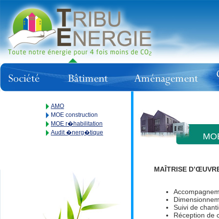
AMO
MOE construction
MOE r�habilitation
Audit �nerg�tique
MOE
MAÎTRISE D’ŒUVR
Accompagnement
Dimensionneme
Suivi de chanti
Réception de c