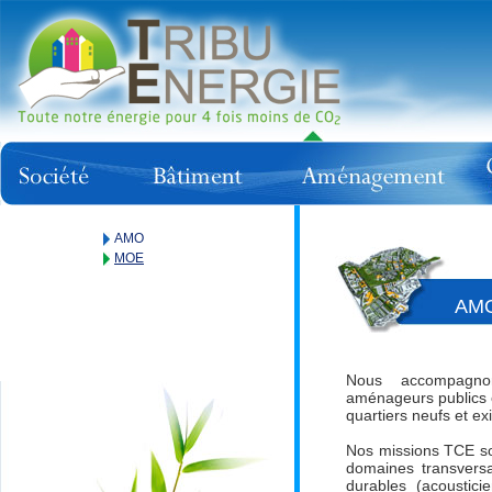
AMO
MOE
AM
Nous accompagnons
aménageurs publics 
quartiers neufs et exi
Nos missions TCE son
domaines transversa
durables (acousticie