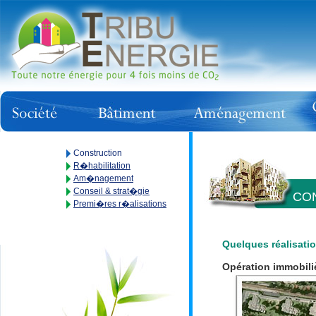
Construction
R�habilitation
Am�nagement
Conseil & strat�gie
CON
Premi�res r�alisations
Quelques réalisati
Opération immobili