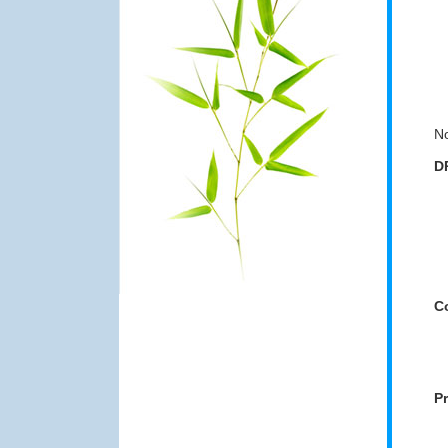
No
D
Co
Pr