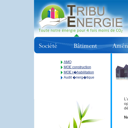
AMO
MOE construction
MOE r�habilitation
Audit �nerg�tique
L’
op
dé
No