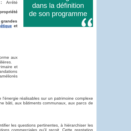
t :
Arrêté
dans la définition
propriété
de son programme
 grandes
et
gétique
forme aux
lières.
imaire et
andations
améliorés
de l'énergie réalisables sur un patrimoine complexe
moine bâti, aux bâtiments communaux, aux parcs de
ifier les questions pertinentes, à hiérarchiser les
tations commerciales qu'il reçoit. Cette prestation