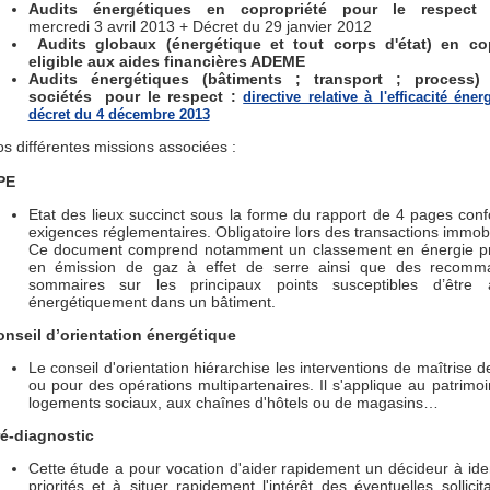
Audits énergétiques en copropriété pour le respec
mercredi 3 avril 2013 + Décret du 29 janvier 2012
Audits globaux (énergétique et tout corps d'état) en co
eligible aux aides financières ADEME
Audits énergétiques (bâtiments ; transport ; process)
sociétés pour le respect :
directive relative à l'efficacité éner
décret du 4 décembre 2013
s différentes missions associées :
PE
Etat des lieux succinct sous la forme du rapport de 4 pages con
exigences réglementaires. Obligatoire lors des transactions immobi
Ce document comprend notamment un classement en énergie pr
en émission de gaz à effet de serre ainsi que des recomm
sommaires sur les principaux points susceptibles d’être 
énergétiquement dans un bâtiment.
nseil d’orientation énergétique
Le conseil d'orientation hiérarchise les interventions de maîtrise 
ou pour des opérations multipartenaires. Il s'applique au patri
logements sociaux, aux chaînes d'hôtels ou de magasins…
é-diagnostic
Cette étude a pour vocation d'aider rapidement un décideur à ident
priorités et à situer rapidement l'intérêt des éventuelles sollici