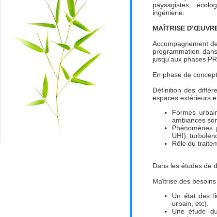
paysagistes, écol
ingénierie.
MAÎTRISE D’ŒUVR
Accompagnement des 
programmation dans 
jusqu’aux phases PRO
En phase de concept
Définition des diff
espaces extérieurs e
Formes urbain
ambiances sono
Phénomènes ph
UHI), turbulen
Rôle du traite
Dans les études de 
Maîtrise des besoins
Un état des l
urbain, etc).
Une étude du 