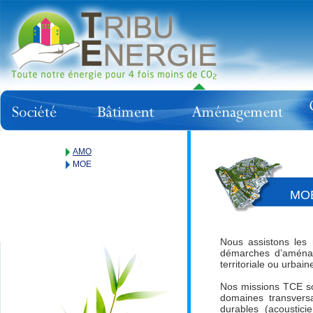
AMO
MOE
MO
Nous assistons les 
démarches d’aménage
territoriale ou urbain
Nos missions TCE son
domaines transversa
durables (acoustici