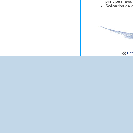
principes, ava
Scénarios de d
Ret