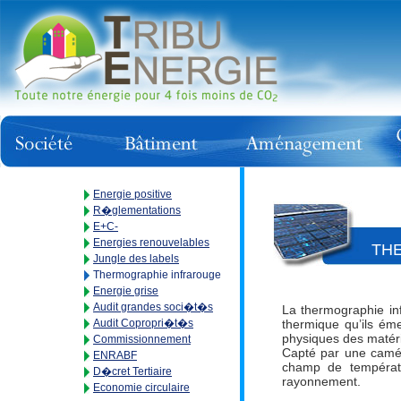
Energie positive
R�glementations
E+C-
Energies renouvelables
THE
Jungle des labels
Thermographie infrarouge
Energie grise
Audit grandes soci�t�s
La thermographie in
Audit Copropri�t�s
thermique qu’ils ém
physiques des matéri
Commissionnement
Capté par une camér
ENRABF
champ de températu
D�cret Tertiaire
rayonnement.
Economie circulaire