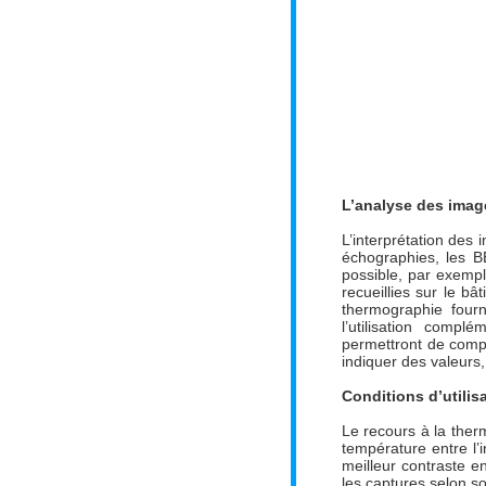
L’analyse des imag
L’interprétation des
échographies, les B
possible, par exempl
recueillies sur le b
thermographie fourn
l’utilisation compl
permettront de complé
indiquer des valeurs,
Conditions d’utilis
Le recours à la ther
température entre l’i
meilleur contraste e
les captures selon so