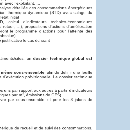
n avec l’exploitant, …
analyse détaillée des consommations énergétiques
lation thermique dynamique (STD) avec calage du
état initial
D, calcul d’indicateurs technico-économiques
retour, …), propositions d’actions d’amélioration
ront le programme d’actions pour l’atteinte des
 absolue)
e justificative le cas échéant
âtiments/sites, un
dossier technique global est
un même sous-ensemble
, afin de définir une feuille
e d’exécution prévisionnelle. Le dossier technique
uns par rapport aux autres à partir d’indicateurs
tiques par m², émissions de GES)
uvre par sous-ensemble, et pour les 3 jalons de
mérique de recueil et de suivi des consommations.