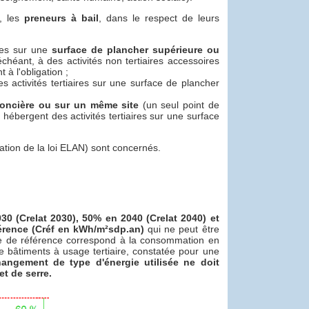
t, les
preneurs à bail
, dans le respect de leurs
ires sur une
surface de plancher supérieure ou
chéant, à des activités non tertiaires accessoires
 à l'obligation ;
 activités tertiaires sur une surface de plancher
foncière ou sur un même site
(un seul point de
hébergent des activités tertiaires sur une surface
cation de la loi ELAN) sont concernés.
0 (Crelat 2030), 50% en 2040 (Crelat 2040) et
férence (Créf en kWh/m²sdp.an)
qui ne peut être
e de référence correspond à la consommation en
e bâtiments à usage tertiaire, constatée pour une
angement de type d'énergie utilisée ne doit
t de serre.