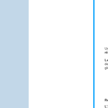
Un
ré
L
de
gl
Re
L