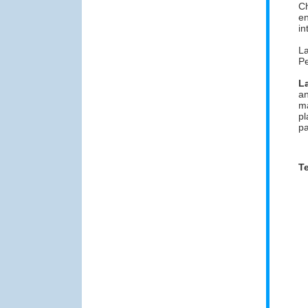
Ch
en
in
La
Pe
L
an
ma
pl
pa
Te