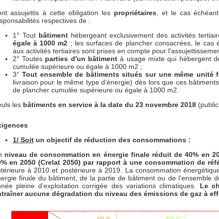
nt assujettis à cette obligation les
propriétaires
, et le cas échéan
sponsabilités respectives de :
1° Tout
bâtiment
hébergeant exclusivement des activités tertia
égale à 1000 m2
; les surfaces de plancher consacrées, le cas é
aux activités tertiaires sont prises en compte pour l'assujettissement
2° Toutes
parties d'un bâtiment
à usage mixte qui hébergent des
cumulée supérieure ou égale à 1000 m2 ;
3°
Tout ensemble de bâtiments situés sur une même unité 
livraison pour le même type d’énergie) dès lors que ces bâtiments 
de plancher cumulée supérieure ou égale à 1000 m2.
uls les
bâtiments en service à la date du 23 novembre 2018
(publi
xigences
1/ Soit
un objectif de réduction des consommations :
n
niveau de consommation en énergie finale réduit de 40% en 203
0% en 2050 (Crelat 2050) par rapport à une consommation de ré
térieure à 2010 et postérieure à 2019. La consommation énergétiqu
ergie finale du bâtiment, de la partie de bâtiment ou de l’ensemble d
née pleine d’exploitation corrigée des variations climatiques.
Le ch
traîner aucune dégradation du niveau des émissions de gaz à effe