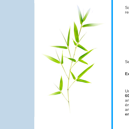
So
re
Se
E
U
6
an
én
an
en