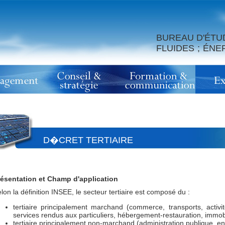
BUREAU D'ÉTU
FLUIDES ; ÉN
D�CRET TERTIAIRE
ésentation et Champ d'application
lon la définition INSEE, le secteur tertiaire est composé du :
tertiaire principalement marchand (commerce, transports, activi
services rendus aux particuliers, hébergement-restauration, immobi
tertiaire principalement non-marchand (administration publique, e