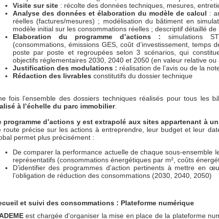
Visite sur site
: récolte des données techniques, mesures, entretie
Analyse des données et élaboration du modèle de calcul
: 
réelles (factures/mesures) ; modélisation du bâtiment en simu
modèle initial sur les consommations réelles ; descriptif détaillé de l’
Elaboration du programme d’actions :
simulations ST
(consommations, émissions GES, coût d’investissement, temps de 
poste par poste et regroupées selon 3 scénarios, qui constitue
objectifs réglementaires 2030, 2040 et 2050 (en valeur relative ou
Justification des modulations :
réalisation de l’avis ou de la not
Rédaction des livrables
constitutifs du dossier technique
e fois l’ensemble des dossiers techniques réalisés pour tous les b
alisé à l’échelle du parc immobilier
.
e programme d’actions y est extrapolé aux sites appartenant à 
 route précise sur les actions à entreprendre, leur budget et leur dat
obal permet plus précisément :
De comparer la performance actuelle de chaque sous-ensemble les 
représentatifs (consommations énergétiques par m², coûts énergé
D’identifier des programmes d’action pertinents à mettre en œ
l’obligation de réduction des consommations (2030, 2040, 2050)
cueil et suivi des consommations : Plateforme numérique
’ADEME
est chargée d'organiser la mise en place de la plateforme nu