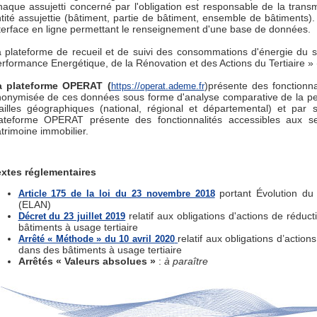
aque assujetti concerné par l'obligation est responsable de la tran
tité assujettie (bâtiment, partie de bâtiment, ensemble de bâtiments).
terface en ligne permettant le renseignement d'une base de données.
 plateforme de recueil et de suivi des consommations d'énergie du s
rformance Energétique, de la Rénovation et des Actions du Tertiaire 
a plateforme OPERAT (
)présente des fonctionna
https://operat.ademe.fr
onymisée de ces données sous forme d'analyse comparative de la per
illes géographiques (national, régional et départemental) et par se
ateforme OPERAT présente des fonctionnalités accessibles aux seu
trimoine immobilier.
xtes réglementaires
portant Évolution d
Article 175 de la loi du 23 novembre 2018
(ELAN)
relatif aux obligations d'actions de rédu
Décret du 23 juillet 2019
bâtiments à usage tertiaire
relatif aux obligations d’acti
Arrêté « Méthode » du 10 avril 2020
dans des bâtiments à usage tertiaire
Arrêtés « Valeurs absolues »
:
à paraître