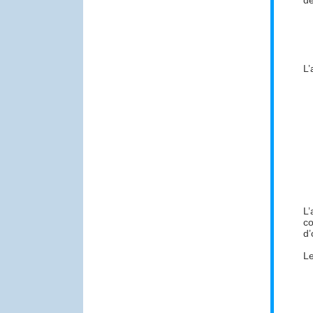
de
L’
L’
co
d’
Le