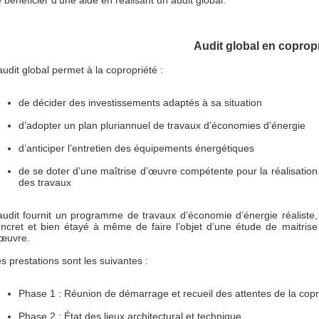
 bénéficier d’une aide en réalisant un audit global.
Audit global en coprop
audit global permet à la copropriété :
de décider des investissements adaptés à sa situation
d’adopter un plan pluriannuel de travaux d’économies d’énergie
d’anticiper l’entretien des équipements énergétiques
de se doter d’une maîtrise d’œuvre compétente pour la réalisation
des travaux
audit fournit un programme de travaux d’économie d’énergie réaliste,
ncret et bien étayé à même de faire l’objet d’une étude de maitrise
œuvre.
s prestations sont les suivantes :
Phase 1 : Réunion de démarrage et recueil des attentes de la copr
Phase 2 : État des lieux architectural et technique