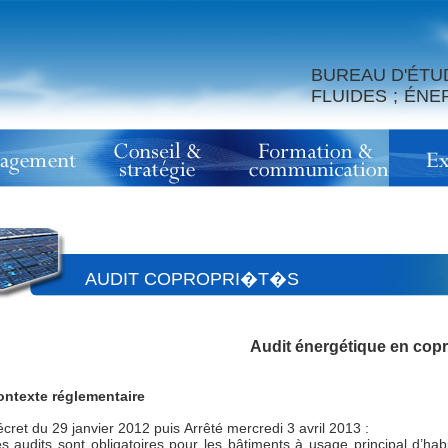
BUREAU D'ÉTU
FLUIDES ; ÉN
AUDIT COPROPRI�T�S
Audit énergétique en copr
ntexte réglementaire
cret du 29 janvier 2012 puis Arrêté mercredi 3 avril 2013 :
s audits sont obligatoires pour les bâtiments à usage principal d’h