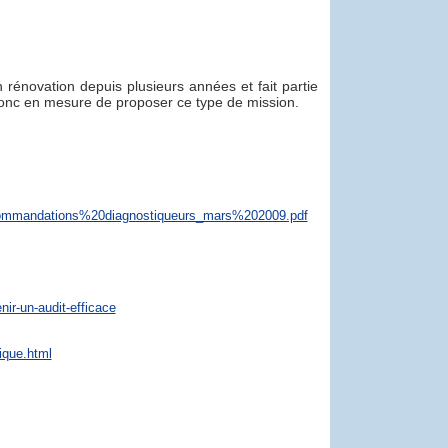
n rénovation depuis plusieurs années et fait partie
onc en mesure de proposer ce type de mission.
ommandations%20diagnostiqueurs_mars%202009.pdf
enir-un-audit-efficace
tique.html