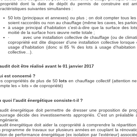
propriété dont la date de dépôt du permis de construire est ant
ractéristiques suivantes simultanées :
50 lots (principaux et annexes) ou plus ; on doit compter tous les 
soient raccordés ou non au chauffage (même les caves, les parking
à usage principal d’habitation c’est-à-dire que la surface des lot
moitié de la surface hors œuvre nette totale ;
· avec une installation collective de chauffage (ou de climatis
copropriété est dite disposer d’une installation collective lorsque
usage d’habitation (donc si 85 % des lots à usage d’habitation 
collective…).
audit doit être réalisé avant le 01 janvier 2017
i est concerné ?
s copropriétés de plus de 50
lots
en chauffage collectif (attention 
mpte les « lots » de copropriété)
 quoi l’audit énergétique consiste-t-il ?
audit énergétique doit permettre de dresser une proposition de pr
ouvrage décide des investissements appropriés. C'est un préalable à
ingénierie.
audit énergétique doit aider la copropriété à comprendre la répartitio
 programme de travaux sur plusieurs années en couplant la rénovati
tion de performance énergétique (ex isolation par l’extérieur) associée