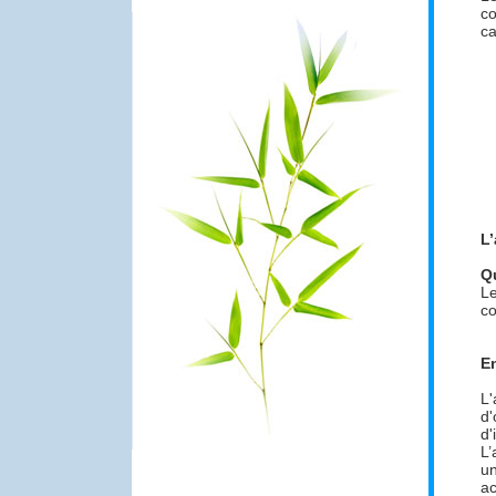
co
ca
L’
Qu
Le
co
En
L'
d'
d'
L’
un
ac