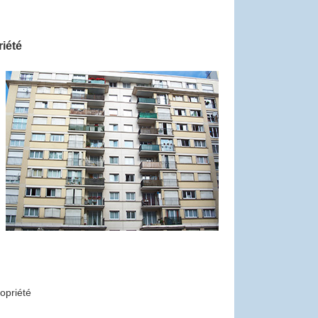
riété
opriété