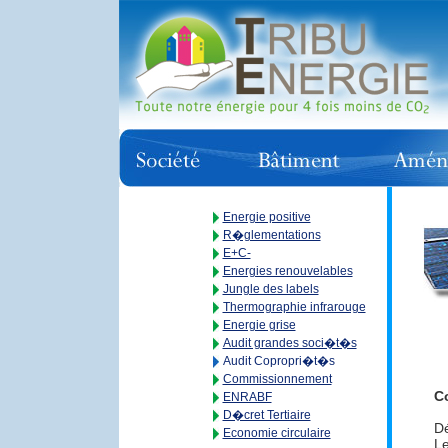
Energie positive
R�glementations
E+C-
Energies renouvelables
Jungle des labels
Thermographie infrarouge
Energie grise
Audit grandes soci�t�s
Audit Copropri�t�s
Commissionnement
Co
ENRABF
D�cret Tertiaire
Dé
Economie circulaire
Le