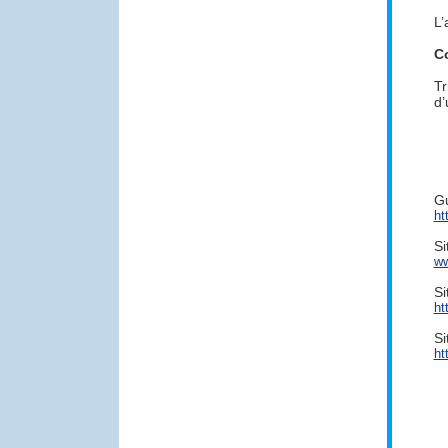
L’
Co
Tr
d’
Gu
ht
Si
ww
Si
ht
Si
ht