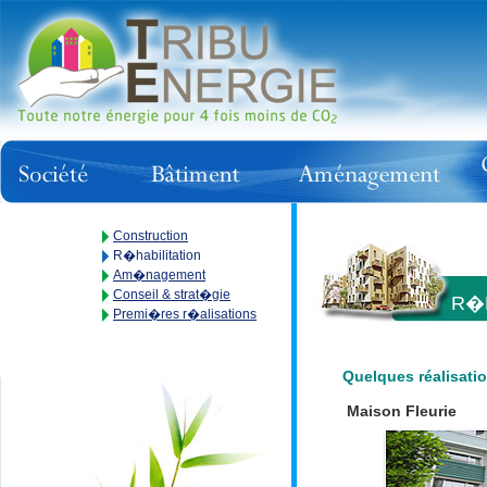
Construction
R�habilitation
Am�nagement
Conseil & strat�gie
R�H
Premi�res r�alisations
Quelques réalisati
Maison Fleurie