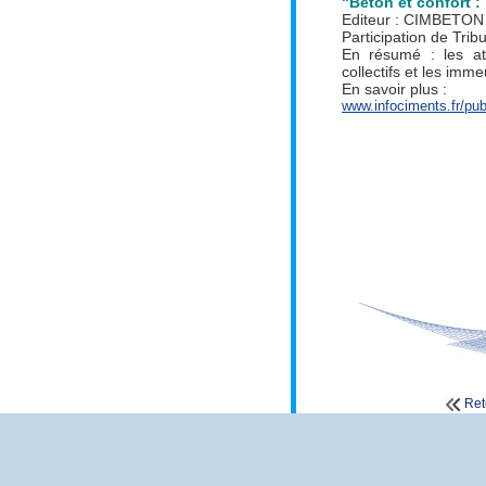
"Béton et confort :
Editeur :
CIMBETON
Participation de Trib
En résumé : les at
collectifs et les imm
En savoir plus :
www.infociments.fr/pub
Ret