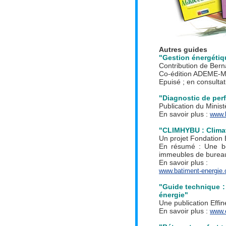
Autres guides
"Gestion énergétiq
Contribution de Ber
Co-édition ADEME-M
Epuisé ; en consulta
"Diagnostic de per
Publication du Minist
En savoir plus :
www.l
"CLIMHYBU : Climat
Un projet Fondation 
En résumé : Une boî
immeubles de burea
En savoir plus :
www.batiment-energie.
"Guide technique
énergie"
Une publication Effin
En savoir plus :
www.e