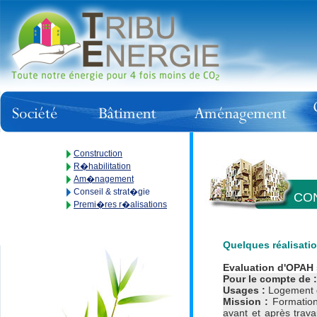
Construction
R�habilitation
Am�nagement
Conseil & strat�gie
CON
Premi�res r�alisations
Quelques réalisati
Evaluation d'OPAH s
Pour le compte de :
Usages :
Logement d
Mission :
Formation
avant et après trava