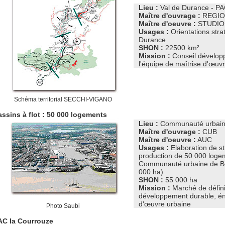
Lieu :
Val de Durance - P
Maître d'ouvrage :
REGIO
Maître d'oeuvre :
STUDIO 
Usages :
Orientations stra
Durance
SHON :
22500 km²
Mission :
Conseil dévelop
l'équipe de maîtrise d'œuv
Schéma territorial SECCHI-VIGANO
ssins à flot : 50 000 logements
Lieu :
Communauté urbain
Maître d'ouvrage :
CUB
Maître d'oeuvre :
AUC
Usages :
Elaboration de st
production de 50 000 logeme
Communauté urbaine de Bo
000 ha)
SHON :
55 000 ha
Mission :
Marché de défini
développement durable, éne
d'œuvre urbaine
Photo Saubi
AC la Courrouze