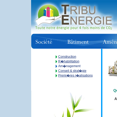
Construction
R�habilitation
Am�nagement
Conseil & strat�gie
Premi�res r�alisations
Qu
A