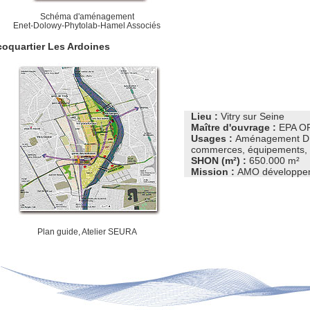
Schéma d'aménagement
Enet-Dolowy-Phytolab-Hamel Associés
oquartier Les Ardoines
Lieu :
Vitry sur Seine
Maître d'ouvrage :
EPA O
Usages :
Aménagement DD d
commerces, équipements, e
SHON (m²) :
650.000 m²
Mission :
AMO développem
Plan guide, Atelier SEURA